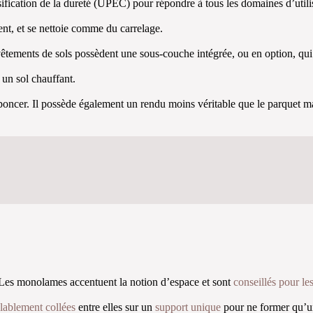
ssification de la dureté (UPEC) pour répondre à tous les domaines d’utili
ment, et se nettoie comme du carrelage.
vêtements de sols possèdent une sous-couche intégrée, ou en option, qui
 un sol chauffant.
le poncer. Il possède également un rendu moins véritable que le parquet m
 Les monolames accentuent la notion d’espace et sont
conseillés pour le
alablement collées
entre elles sur un
support unique
pour ne former qu’u