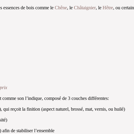
les essences de bois comme le
Chêne
, le
Châtaignier
, le
Hêtre
, ou certai
prix
st comme son l’indique, composé de 3 couches différentes:
i reçoit la finition (aspect naturel, brossé, mat, vernis, ou huilé)
ité)
afin de stabiliser l’ensemble