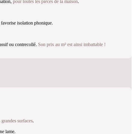
sation,
pour toutes les pièces de la maison
.
 favorise isolation phonique.
assif ou contrecollé.
Son prix au m² est ainsi imbattable !
s grandes surfaces
.
ne lame.