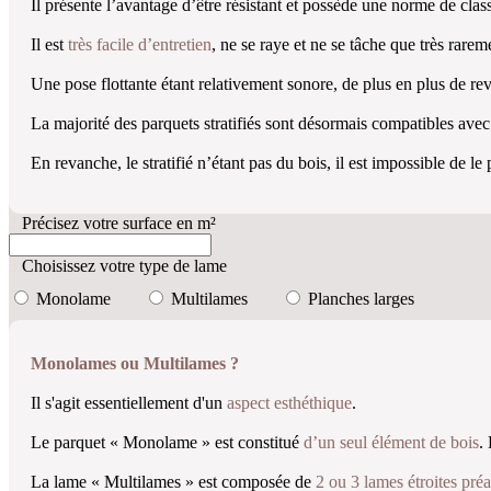
Il présente l’avantage d’être résistant et possède une norme de cla
Il est
très facile d’entretien
, ne se raye et ne se tâche que très rare
Une pose flottante étant relativement sonore, de plus en plus de re
La majorité des parquets stratifiés sont désormais compatibles avec
En revanche, le stratifié n’étant pas du bois, il est impossible de 
2.
Précisez votre surface en m²
3.
Choisissez votre type de lame
Monolame
Multilames
Planches larges
Monolames ou Multilames ?
Il s'agit essentiellement d'un
aspect esthéthique
.
Le parquet « Monolame » est constitué
d’un seul élément de bois
.
La lame « Multilames » est composée de
2 ou 3 lames étroites pré