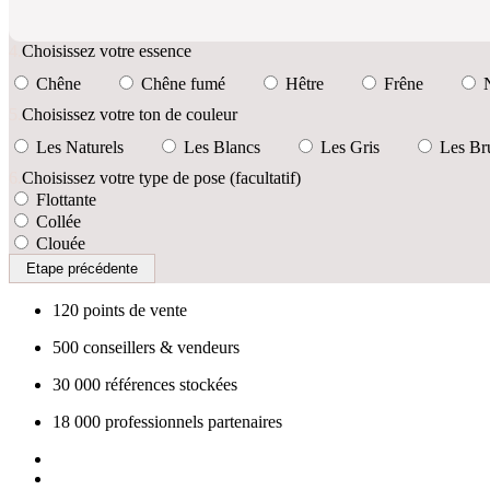
4.
Choisissez votre essence
Chêne
Chêne fumé
Hêtre
Frêne
5.
Choisissez votre ton de couleur
Les Naturels
Les Blancs
Les Gris
Les Br
6.
Choisissez votre type de pose (facultatif)
Flottante
Collée
Clouée
Etape précédente
120
points de vente
500
conseillers & vendeurs
30 000
références stockées
18 000
professionnels partenaires