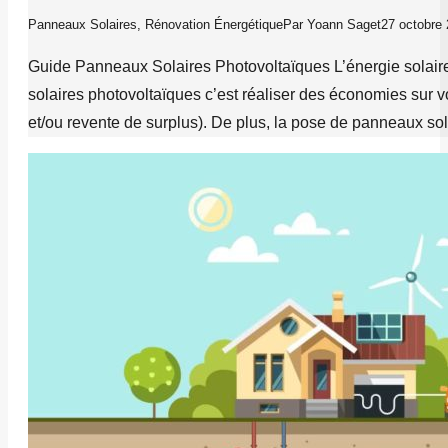
Panneaux Solaires
,
Rénovation Énergétique
Par
Yoann Saget
27 octobre
Guide Panneaux Solaires Photovoltaïques L’énergie solaire 
solaires photovoltaïques c’est réaliser des économies sur v
et/ou revente de surplus). De plus, la pose de panneaux so