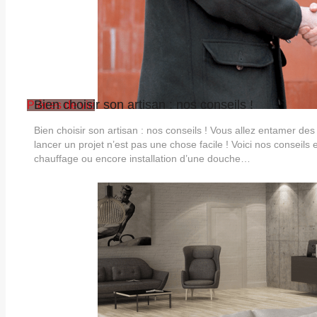
Bien choisir son artisan : nos conseils !
Pièces de vie
Bien choisir son artisan : nos conseils ! Vous allez entamer de
lancer un projet n’est pas une chose facile ! Voici nos consei
chauffage ou encore installation d’une douche…