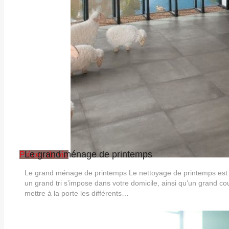
Le grand ménage de printemps
Pièces de vie
Le grand ménage de printemps Le nettoyage de printemps est in
un grand tri s’impose dans votre domicile, ainsi qu’un grand cou
mettre à la porte les différents…