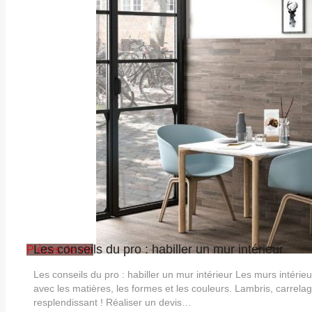
Les conseils du pro : habiller un mur intérieur
Pièces de vie
Les conseils du pro : habiller un mur intérieur Les murs intéri
avec les matières, les formes et les couleurs. Lambris, carrelag
resplendissant ! Réaliser un devis…