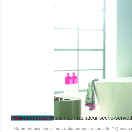
Comment bien choisir son radiateur sèche-serviet
Bains et Carrelages
Comment bien choisir son radiateur sèche-serviette ? Quoi de 