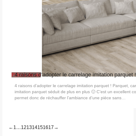
4 raisons d’adopter le carrelage imitation parquet !
Pièces de vie
4 raisons d’adopter le carrelage imitation parquet ! Parquet, ca
imitation parquet séduit de plus en plus 🙂 C’est un excellent c
permet donc de réchauffer l’ambiance d’une pièce sans…
←
1
…
12
13
14
15
16
17
→