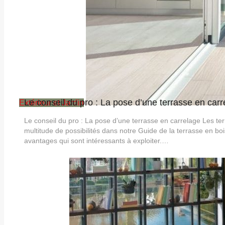
Le conseil du pro : La pose d’une terrasse en carr
Extérieur et Jardin
Le conseil du pro : La pose d’une terrasse en carrelage Les t
multitude de possibilités dans notre Guide de la terrasse en bo
avantages qui sont intéressants à exploiter.…