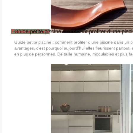
Guide petite piscine : comment profiter d’une pisci
Extérieur et Jardin
Guide petite piscine : comment profiter d’une piscine dans un 
avantages, c’est pourquoi aujourd’hui elles fleurissent partout,
en plus de personnes. De taille humaine, modulables et plus fac