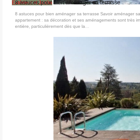
8 astuces pour bien aménager sa terrasse
Extérieur et Jardin
8 astuces pour bien aménager sa terrasse Savoir aménager sa te
appartement : sa décoration et ses aménagements sont très impor
entière, particulièrement dès que la…