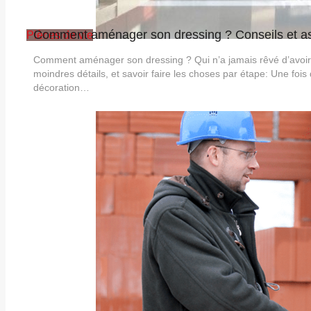
Comment aménager son dressing ? Conseils et as
Pièces de vie
Comment aménager son dressing ? Qui n’a jamais rêvé d’avoir u
moindres détails, et savoir faire les choses par étape: Une fois
décoration…