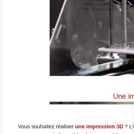
Une im
Vous souhaitez réaliser
une impression 3D
? L’